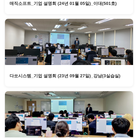
매직소프트_기업 설명회 (24년 01월 05일)_이대(501호)
다쏘시스템_기업 설명회 (23년 09월 27일)_강남(3실습실)