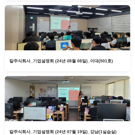
칼주식회사_기업설명회 (24년 08월 08일)_이대(501호)
칼주식회사_기업설명회 (24년 07월 19일)_강남(1실습실)