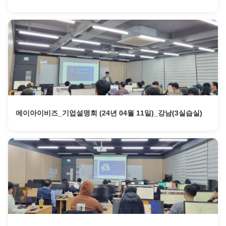
에이아이비즈_기업설명회 (24년 04월 11일)_강남(3실습실)