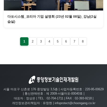
다쏘시스템_코리아 기업 설명회 (23년 02월 08일)_강남(2실
습실)
1
2
3
4
5
6
7
8
서울 마포구 신촌로 176 중앙빌딩 3,5층 | 사업자등록번호 : 220-95-00629
| 통신판매번호 : 제 2009-서울마포-00040호 |
대표자 : 정상은 | TEL :
02-704-1711
| FAX : 02-393-9218 |
개인정보관리책임자 : 유창현 | infoprotect@choongang.co.kr